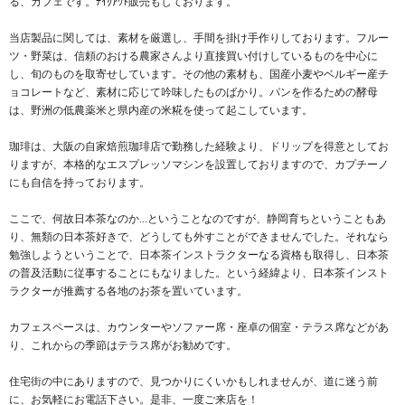
る、カフェです。ﾃｲｸｱｳﾄ販売もしております。
当店製品に関しては、素材を厳選し、手間を掛け手作りしております。フルー
ツ・野菜は、信頼のおける農家さんより直接買い付けしているものを中心に
し、旬のものを取寄せしています。その他の素材も、国産小麦やベルギー産チ
ョコレートなど、素材に応じて吟味したものばかり。パンを作るための酵母
は、野洲の低農薬米と県内産の米糀を使って起こしています。
珈琲は、大阪の自家焙煎珈琲店で勤務した経験より、ドリップを得意としてお
りますが、本格的なエスプレッソマシンを設置しておりますので、カプチーノ
にも自信を持っております。
ここで、何故日本茶なのか...ということなのですが、静岡育ちということもあ
り、無類の日本茶好きで、どうしても外すことができませんでした。それなら
勉強しようということで、日本茶インストラクターなる資格も取得し、日本茶
の普及活動に従事することにもなりました。という経緯より、日本茶インスト
ラクターが推薦する各地のお茶を置いています。
カフェスペースは、カウンターやソファー席・座卓の個室・テラス席などがあ
り、これからの季節はテラス席がお勧めです。
住宅街の中にありますので、見つかりにくいかもしれませんが、道に迷う前
に、お気軽にお電話下さい。是非、一度ご来店を！