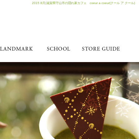
2015 8月|滋賀県守山市の隠れ家カフェ coeur a coeur(クール ア クール)