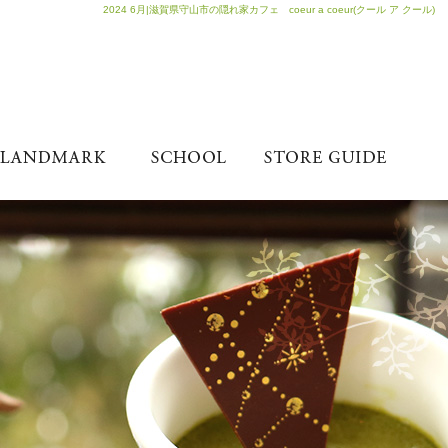
2024 6月|滋賀県守山市の隠れ家カフェ coeur a coeur(クール ア クール)