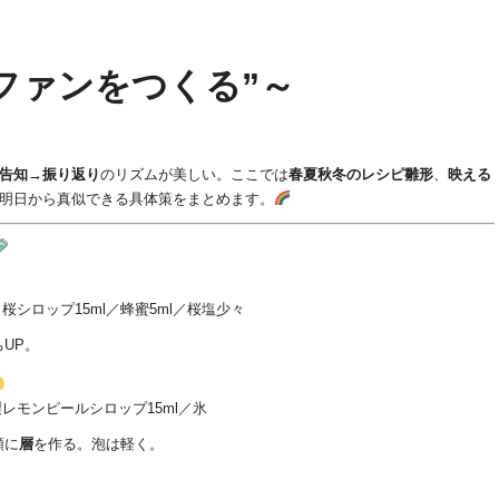
ファンをつくる”～
告知→振り返り
のリズムが美しい。ここでは
春夏秋冬のレシピ雛形
、
映える
明日から真似できる具体策をまとめます。
／桜シロップ15ml／蜂蜜5ml／桜塩少々
UP。
製レモンピールシロップ15ml／氷
順に
層
を作る。泡は軽く。