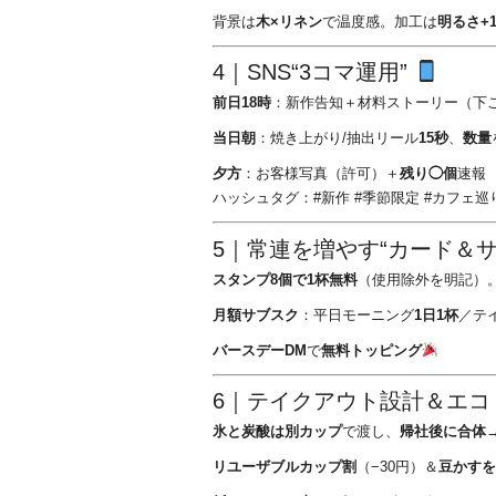
背景は
木×リネン
で温度感。加工は
明るさ+1
4｜SNS“3コマ運用”
前日18時
：新作告知＋材料ストーリー（下
当日朝
：焼き上がり/抽出リール
15秒
、
数量
夕方
：お客様写真（許可）＋
残り◯個
速報
ハッシュタグ：#新作 #季節限定 #カフェ巡
5｜常連を増やす“カード＆
スタンプ8個で1杯無料
（使用除外を明記）
月額サブスク
：平日モーニング
1日1杯
／テ
バースデーDM
で
無料トッピング
6｜テイクアウト設計＆エ
氷と炭酸は別カップ
で渡し、
帰社後に合体
リユーザブルカップ割
（−30円）＆
豆かすを