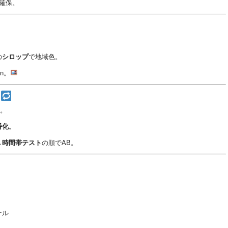
確保。
。
の
シロップ
で地域色。
in。
プ
。
番化
。
→時間帯テスト
の順でAB。
ール