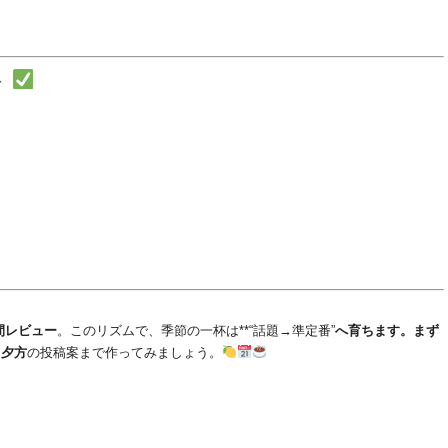
）
ト
）
時間レビュー
。このリズムで、季節の一杯は**“話題→準定番”
へ育ちます。まず
・夕方
の投稿案まで作ってみましょう。