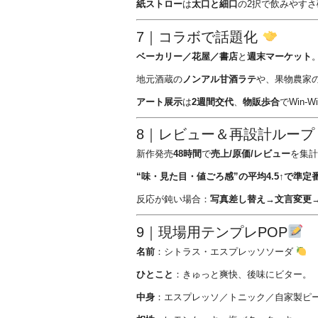
紙ストロー
は
太口と細口
の2択で飲みやすさ
7｜コラボで話題化
ベーカリー／花屋／書店
と
週末マーケット
地元酒蔵の
ノンアル甘酒ラテ
や、果物農家
アート展示
は
2週間交代
、
物販歩合
でWin-W
8｜レビュー＆再設計ルー
新作発売
48時間
で
売上/原価/レビュー
を集計
“味・見た目・値ごろ感”の平均4.5↑で準定
反応が鈍い場合：
写真差し替え→文言変更
9｜現場用テンプレPOP
名前
：シトラス・エスプレッソソーダ
ひとこと
：きゅっと爽快、後味にビター。
中身
：エスプレッソ／トニック／自家製ピ