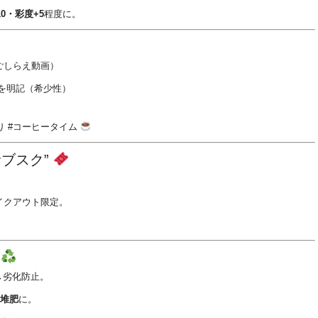
0・彩度+5
程度に。
ごしらえ動画）
を明記（希少性）
り #コーヒータイム
サブスク”
。
イクアウト限定。
コ
→劣化防止。
堆肥
に。