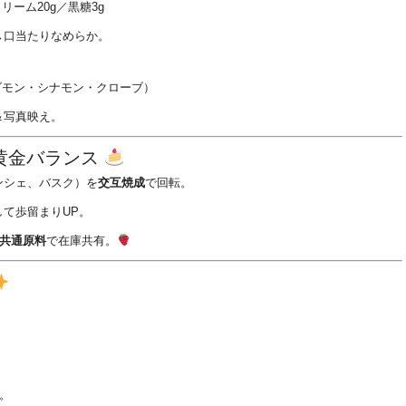
リーム20g／黒糖3g
→口当たりなめらか。
ルダモン・シナモン・クローブ）
＆写真映え。
の黄金バランス
ンシェ、バスク）を
交互焼成
で回転。
して歩留まりUP。
共通原料
で在庫共有。
。