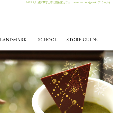
2025 8月|滋賀県守山市の隠れ家カフェ coeur a coeur(クール ア クール)