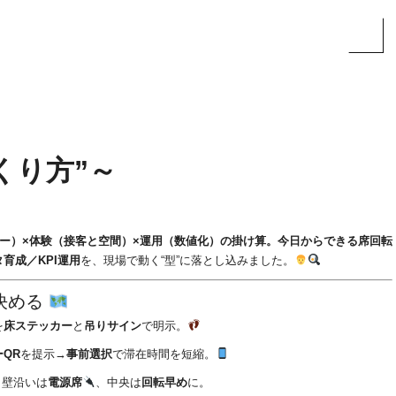
くり方”～
ー）×体験（接客と空間）×運用（数値化）の掛け算。今日からできる席回転
育成／KPI運用
を、現場で動く“型”に落とし込みました。
を決める
を
床ステッカー
と
吊りサイン
で明示。
QR
を提示→
事前選択
で滞在時間を短縮。
。壁沿いは
電源席
、中央は
回転早め
に。