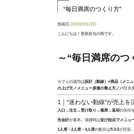
“毎日満席のつくり方”
投稿日
2025年8月22日
こんにちは！更新担当の岡です。
～“毎日満席のつ
カフェの成功は
設計（動線）×商品（メニュ
の上げ方／メニュー原価の整え方／バリスタ
1｜“迷わない動線”が売上
入口→注文→受け取り→着席→返却
の矢印
先会計
が基本。混雑時は
並び始点でメニュー
1人席・2人席・4人席
の配分は
5:3:2
が目安