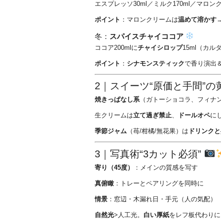
エスプレッソ30ml／ミルク170ml／マロンク
ポイント
：マロンクリームは
温めて溶かす
冬：
スパイスチャイココア
ココア200mlに
チャイシロップ
15ml（カ
ポイント
：
シナモンスティック
で香り演出
2｜スイーツ“原価と手間”
焼きっぱなし系
（ガトーショコラ、フィナ
生クリームは
立て過ぎ禁止
、
ドールオペ
に
季節ジャム
（苺/柑橘/無花果）は
ドリンクと
3｜写真術“3カット必須”
寄り（45度）
：メインの質感を写す
真俯瞰
：トレーとペアリングを同時に
情景
：窓辺・木漏れ日・手元（人の気配）
自然光
>人工光。
白い厚紙
をレフ板代わりに