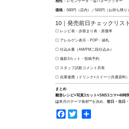
相性
：レモンケーキ・塩バタークッキー
価格
：580円（店内）／560円（お持ち帰り
10｜発売前日チェックリス
☐ レシピ表・歩留まり表・原価率
☐ アレルゲン表示・POP・値札
☐ 仕込み量（AM/PM二段仕込み）
☐ 撮影3カット・投稿予約
☐ スタッフ試飲コメント共有
☐ 在庫連携（ドリンク×スイーツ共通原料
まとめ
雛形レシピ×写真3カット×SNS3コマ×48
は
来月のテーマ食材**を決め、
前日・当日
Facebook
Twitter
共
有