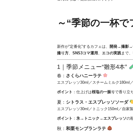
～“季節の一杯で
新作が“定番化”するカフェは、
開発→撮影→
撮り方
、
SNS3コマ運用
、
エコの実践
まで、
1｜季節メニュー“雛形4本”
春：
さくらハニーラテ
エスプレッソ30ml／スチームミルク180ml
ポイント
：仕上げは
桜塩の一振り
で香り立ち
夏：
シトラス・エスプレッソソーダ
エスプレッソ30ml／トニック150ml／自家
ポイント
：
氷→トニック→エスプレッソ
の
秋：
和栗モンブランラテ