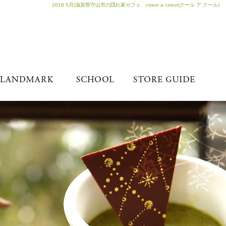
2018 5月|滋賀県守山市の隠れ家カフェ coeur a coeur(クール ア クール)