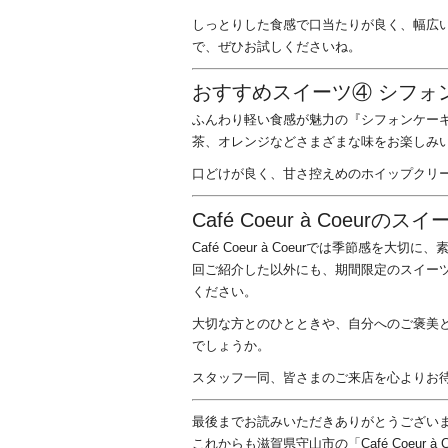
しっとりした食感で口当たりが良く、幅広
で、ぜひお試しくださいね。
おすすめスイーツ④ シフォ
ふんわり軽い食感が魅力の『シフォンケー
茶、オレンジなどさまざまな味をお楽しみ
口どけが良く、甘さ控えめのホイップクリ
Café Coeur à Coeu
Café Coeur à Coeurでは季節感
回ご紹介した以外にも、期間限定のスイー
ください。
大切な方とのひとときや、自分へのご褒美として、
でしょうか。
スタッフ一同、皆さまのご来店を心よりお
最後までお読みいただきありがとうござい
これからも滋賀県守山市の「Café Coeur