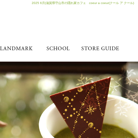
2025 6月|滋賀県守山市の隠れ家カフェ coeur a coeur(クール ア クール)