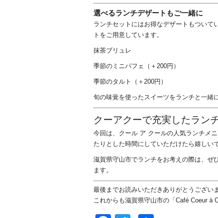
選べるランチデザートもご一緒に
ランチセットにはお得なデザートもついて
トをご用意しています。
抹茶ブリュレ
季節のミニパフェ（＋200円）
季節のタルト（＋200円）
旬の味覚を使ったスイーツをランチと一緒
クーアクーで充実したラン
今回は、クール ア クールの人気ランチメ
たりとした時間にしていただけたら嬉しい
滋賀県守山市でランチをお考えの際は、ぜひ
ます。
最後までお読みいただきありがとうござい
これからも滋賀県守山市の「Café Coeur 