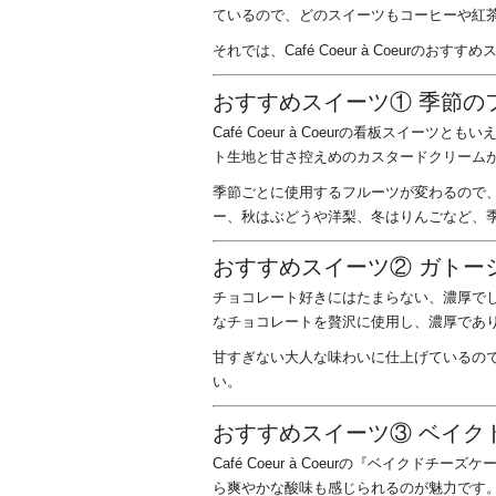
ているので、どのスイーツもコーヒーや紅
それでは、Café Coeur à Coeurのお
おすすめスイーツ① 季節の
Café Coeur à Coeurの看板スイ
ト生地と甘さ控えめのカスタードクリーム
季節ごとに使用するフルーツが変わるので
ー、秋はぶどうや洋梨、冬はりんごなど、
おすすめスイーツ② ガトー
チョコレート好きにはたまらない、濃厚で
なチョコレートを贅沢に使用し、濃厚であ
甘すぎない大人な味わいに仕上げているの
い。
おすすめスイーツ③ ベイク
Café Coeur à Coeurの『ベイク
ら爽やかな酸味も感じられるのが魅力です