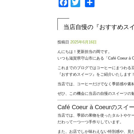
Facebook
Twitter
共
有
当店自慢の『おすすめス
投稿日
2025年6月16日
んにちは！更新担当の岡です。
いつも滋賀県守山市にある「Café Coeur
これまでのブログではコーヒーにまつわる
『おすすめスイーツ』をご紹介いたします
当店では、コーヒーだけでなく季節感や素
ぜひ、この機会に当店の自慢のスイーツの
Café Coeur à Coeur
当店では、季節の果物を使ったタルトやケ
だわって一つ一つ手作りしています。
また、お店でしか味わえない特別感や、見