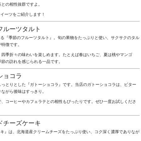
茶との相性抜群ですよ。
すすめスイーツをご紹介します！
フルーツタルト
ーツともいえる『季節のフルーツタルト』。旬の果物をたっぷりと使い、サクサクのタル
が特徴です。
、四季折々の味わいを楽しめます。たとえば春はいちご、夏は桃やマンゴ
季節の訪れを感じられる一品です。
ショコラ
しっとりとした『ガトーショコラ』です。当店のガトーショコラは、ビター
りながら後味はすっきり。
で、コーヒーやカフェラテとの相性もぴったりです。ぜひ一度お試しくださ
ドチーズケーキ
ドチーズケーキ』は、北海道産クリームチーズをたっぷり使い、コク深く濃厚でありなが
。