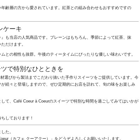
い年齢層の方から愛されています。紅茶との組み合わせもおすすめですの
ンケーキ
キ』も当店の人気商品です。プレーンはもちろん、季節によって紅茶、抹
いただけます。
ームとの相性も抜群。午後のティータイムにぴったりな優しい味わいです。
rのスイーツで特別なひとときを
を大切に、素材選びから製法までこだわり抜いた手作りスイーツをご提供しています。今
ツが続々と登場しますので、ぜひ定期的にお店を訪れて、旬の味をお楽しみ
Café Coeur à Coeurのスイーツで特別な時間を過ごしてみてはいかが
待ちしております！
ました。
 à Coeur（カフェ クーアクー）」をどうぞよろしくお願いいたします。