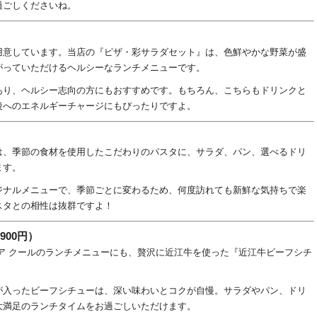
過ごしくださいね。
）
用意しています。当店の『ピザ・彩サラダセット』は、色鮮やかな野菜が盛
がっていただけるヘルシーなランチメニューです。
あり、ヘルシー志向の方にもおすすめです。もちろん、こちらもドリンクと
後へのエネルギーチャージにもぴったりですよ。
は、季節の食材を使用したこだわりのパスタに、サラダ、パン、選べるドリ
ます。
ジナルメニューで、季節ごとに変わるため、何度訪れても新鮮な気持ちで楽
スタとの相性は抜群ですよ！
900円）
ア クールのランチメニューにも、贅沢に近江牛を使った『近江牛ビーフシチ
が入ったビーフシチューは、深い味わいとコクが自慢。サラダやパン、ドリ
大満足のランチタイムをお過ごしいただけます。