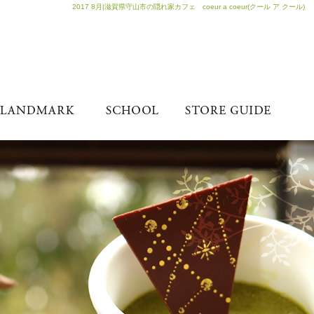
2017 8月|滋賀県守山市の隠れ家カフェ coeur a coeur(クール ア クール)